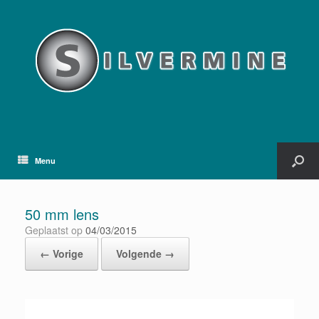
Menu
50 mm lens
Geplaatst op
04/03/2015
← Vorige
Volgende →